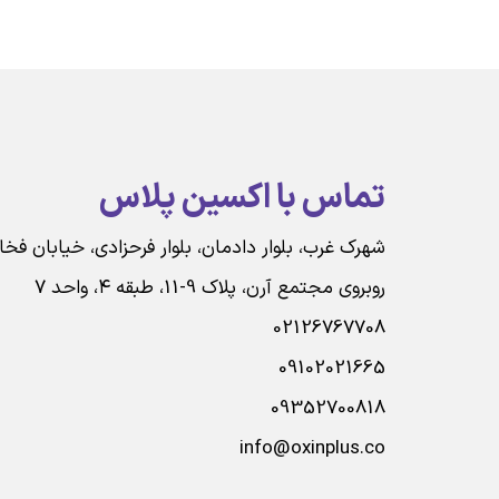
تماس با اکسین پلاس
شهرک غرب، بلوار دادمان، بلوار فرحزادی، خیابان فخ
روبروی مجتمع آرن، پلاک 9-11، طبقه ۴، واحد ۷
02126767708
09102021665
09352700818
info@oxinplus.co