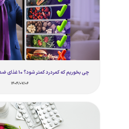
چی بخوریم که کمردرد کمتر شود؟ 10 غذای ضد التهاب و 5 غذای ممنوعه
1404/07/06