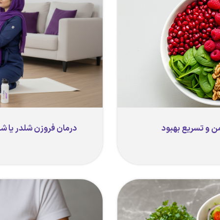
ن و تسریع بهبود
درمان فروزن شلدر یا شانه یخ زده (psulitis