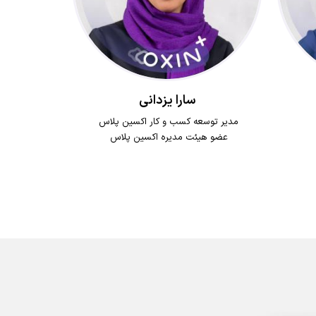
سارا یزدانی
مدیر توسعه کسب و کار اکسین پلاس
رژی
عضو هیئت مدیره اکسین پلاس
شماره
دانش آموخته MBA از دانشگاه تهران با معدل
19.11
دانش آموخته Business Administration از
دانشگاه EBS با معدل +A