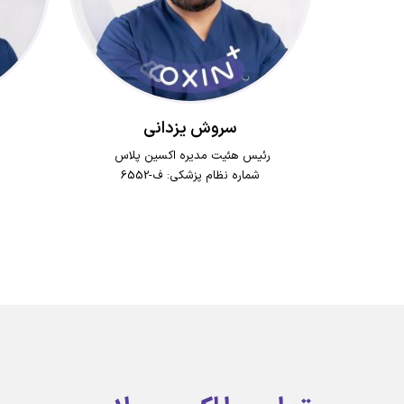
سروش یزدانی
س
رئیس هئیت مدیره اکسین پلاس
شماره نظام پزشکی: ف-6552