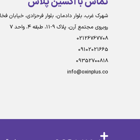
تماس با اکسین پلاس
شهرک غرب، بلوار دادمان، بلوار فرحزادی، خیابان فخ
روبروی مجتمع آرن، پلاک 9-11، طبقه ۴، واحد ۷
02126767708
09102021665
09352700818
info@oxinplus.co