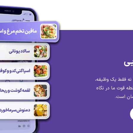
یی
نه فقط یک وظیفه،
طه قوت ما در نگاه
رمان است.